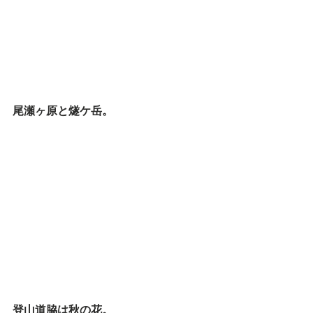
尾瀬ヶ原と燧ケ岳。
登山道脇は秋の花。