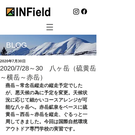
BLOG
2020年7月30日
2020/7/28～30 八ヶ岳（硫黄岳
～横岳～赤岳）
燕岳～常念岳縦走の縦走予定でした
が、悪天候の為に予定を変更。天候状
況に応じて細かいコースアレンジが可
能な八ヶ岳へ。赤岳鉱泉をベースに硫
黄岳～西岳～赤岳を縦走、ぐるっと一
周してきました。今回は国際自然環境
アウトドア専門学校の実習です。