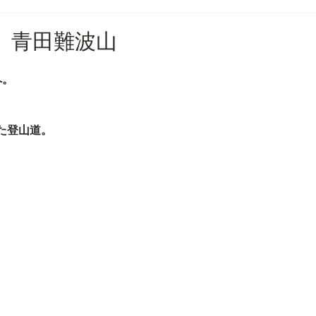
11 青田難波山
へ。
た登山道。