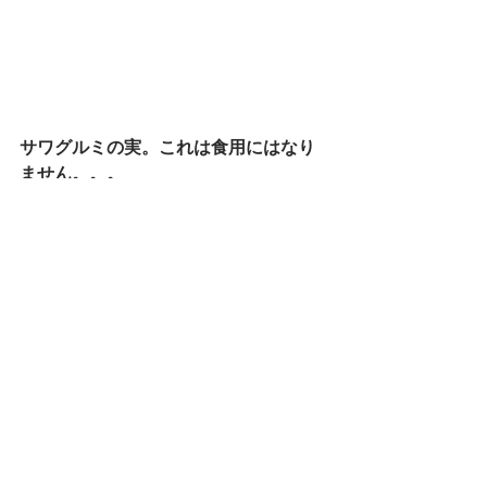
サワグルミの実。これは食用にはなり
ません。。。
#雨飾山
#登山
#ガイド
登山・トレッキング