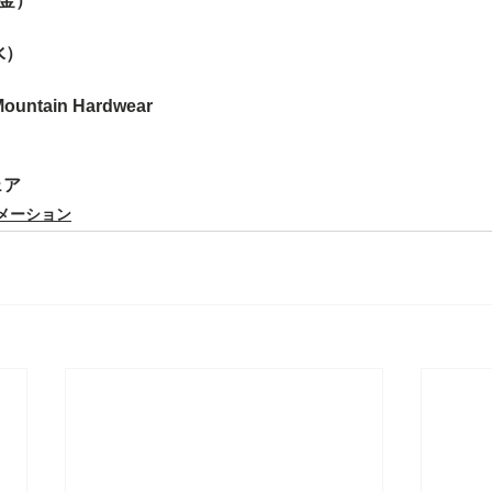
（金）
水）
Mountain Hardwear　
ェア
メーション