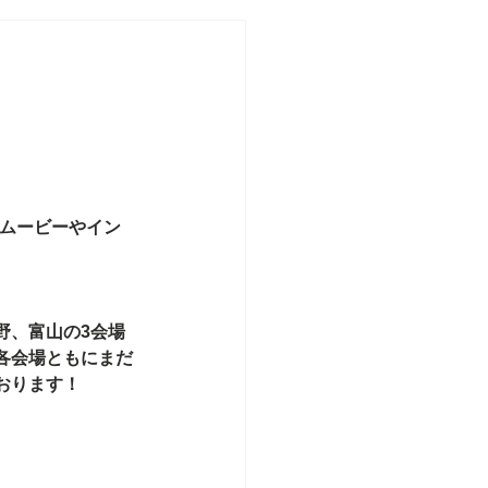
たムービーやイン
野、富山の3会場
各会場ともにまだ
おります！