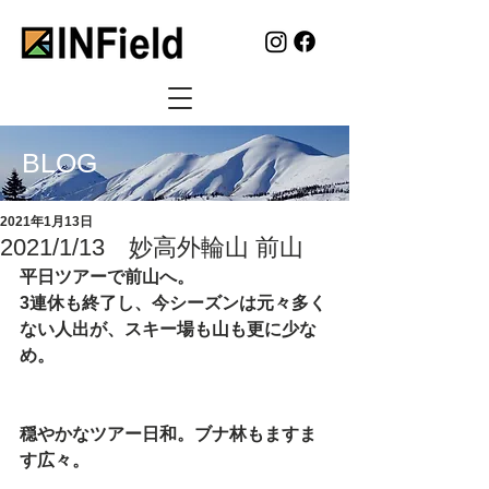
BLOG
2021年1月13日
2021/1/13 妙高外輪山 前山
平日ツアーで前山へ。
3連休も終了し、今シーズンは元々多く
ない人出が、スキー場も山も更に少な
め。
穏やかなツアー日和。ブナ林もますま
す広々。