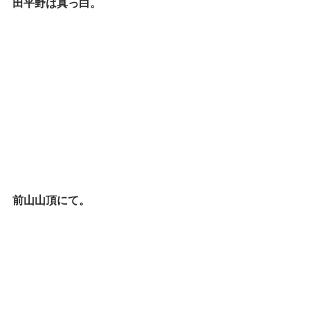
田平野は真っ白。
前山山頂にて。