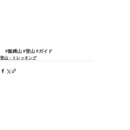
#飯縄山
#登山
#ガイド
登山・トレッキング
すべて表示
最新記事