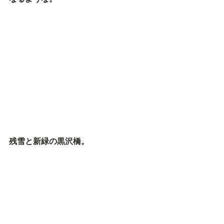
残雪と新緑の黒沢橋。