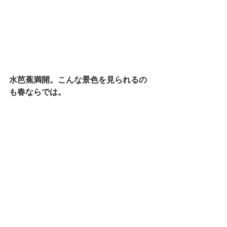
水芭蕉満開。こんな景色を見られるの
も春ならでは。
#火打山
#テレマークスキー
#バックカ
ントリー