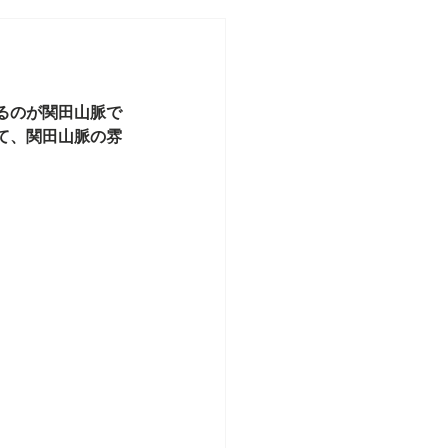
るのが関田山脈で
て、関田山脈の雰