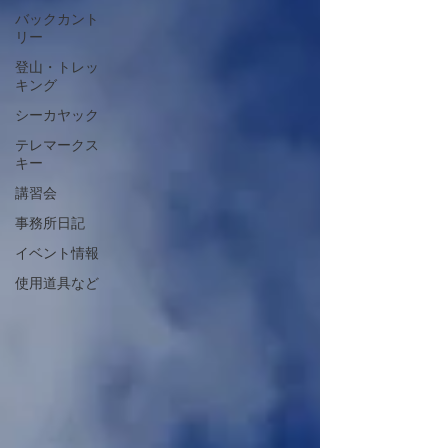
バックカント
リー
登山・トレッ
キング
シーカヤック
テレマークス
キー
講習会
事務所日記
イベント情報
使用道具など