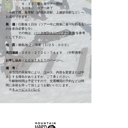
９：３０ 菱ヶ岳ツアー開始
１５：３０ ツアー終了
※終了後、最寄駅（妙高高原駅、上越妙高駅など）へ
お送りできます。
装 備：
行動食１日分（ツアー中に簡単に食べられるも
のを各自必要な分）、
その他は、
バックカントリーツアー装備
を参考
にして下さい。
地 図：
柳島/松之山温泉（１/２５，０００）
当日連絡：
０９０－２７２１－７１１９ （中野携帯）
お申し込み：
ＣＯＮＴＡＣＴ
のページへ。
備 考：
※当日の天候等により、コース、内容を変更または中
止とする場合がありますが、ご了承ください。
※解散時間は予定ですので、交通機関の予約などは時
間に余裕を持って頂くようお願いいたします。
​ ※
キューピットバレイ