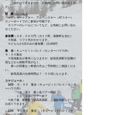
ご紹介はできますので、お気軽にお問い合わせくだ
さい。
対 象：
レベル２
※テレマークスキー、アルペンスキー（ATスキー）、
スノーボードでのご参加が可能です。
※ツアーのレベルについてなど、お気軽にお問い合わ
せください。
参加費：
２６，０００円（ガイド料、保険料を含む）
※別途、リフト代がかかります。
※どちらか1日のみの参加費：13,000円​
集 合：
キューピットバレイ（センターハウス内）
９：００集合
※現地集合が基本になりますが、妙高高原駅や近隣の
宿などから移動手段がなく、
車への同乗をご希望の方はご予約時にご相談くださ
い。
妙高高原の出発時間は７：００頃になります。
スケジュール：
1/23
９：００ 集合（キューピットバレイ／センタ
ーハウス内）
９：３０ 菱ヶ岳ツアー開始
１５：３０ ツアー終了
※終了後、最寄駅（妙高高原駅、上越妙高駅など）へ
お送りできます。
1/24
９：００ 集合 （キューピットバレイ／セン
ターハウス内）