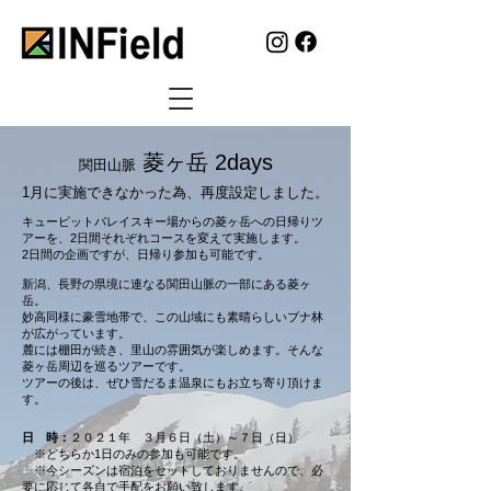
菱ヶ岳 2days
関田山脈
1月に実施できなかった為、再度設定しました。
​キューピットバレイスキー場からの菱ヶ岳への日帰りツ
アーを、2日間それぞれコースを変えて実施します。
2日間の企画ですが、日帰り参加も可能です。
新潟、長野の県境に連なる関田山脈の一部にある菱ヶ
岳。
妙高同様に豪雪地帯で、この山域にも素晴らしいブナ林
が広がっています。
麓には棚田が続き、里山の雰囲気が楽しめます。そんな
菱ヶ岳周辺を巡るツアーです。
ツアーの後は、ぜひ雪だるま温泉にもお立ち寄り頂けま
す。
日 時：
２０２１年 ３月６日（土）～７日（日）
※どちらか1日のみの参加も可能です。
※今シーズンは宿泊をセットしておりませんので、必
要に応じて各自で手配をお願い致します。