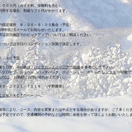
，０００円（ガイド料、保険料を含む）
用する場合、別途リフト代がかかります。
指定場所 ８：００～９：００集合（予定）
19時頃にEメールでお知らせいたします。
周辺宿泊施設でのピックアップについては
ご相談ください。​
については当日のコンディション次第で決定します。
５：３０予定
食１日分、その他は、
バックカントリーツアー装備
を参考にして下さい。
プローブ、ショベル、バックパック、スノーシュー、ポールの
レンタル
が可能で
ては、お気軽にお問い合わせください。
９０－２７２１－７１１９ （中野携帯）
ＣＯＮＴＡＣＴ
のページへ。
候等により、コース、内容を変更または中止とする場合がありますが、ご了承くだ
予定ですので、交通機関の予約などは時間に余裕を持って頂くようお願いいたし