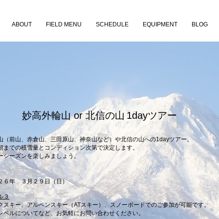
ABOUT
FIELD MENU
SCHEDULE
EQUIPMENT
BLOG
妙高
外輪
山 or 北信の山
1dayツアー
輪山（前山、赤倉山、三田原山、神奈山など）や北信の山への1dayツアー。
朝までの積雪量とコンディション次第で決定します。
ーシーズンを楽しみましょう。
２６年 ３月２９日（日）
ル３
クスキー、アルペンスキー（ATスキー）、スノーボードでのご参加が可能です。
のレベルについてなど、お気軽にお問い合わせください。