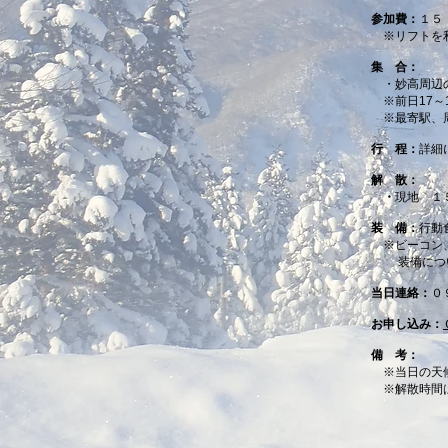
参加費：
１５
※リフトを利
集 合：
・妙高周辺の
※前日17～
​
※最寄駅、
行 程：
詳細
解 散：
・
現地 １
装 備：
行動
※ビーコン、
装備につい
当日連絡：
０
お申し込み：
備 考：
※当日の天
※解散時間は