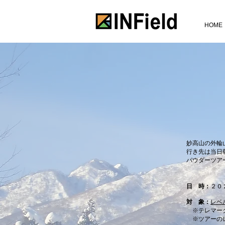
HOME
​妙高山の外
行き先は当日
パウダーツア
日 時：
２０
対 象：
レベ
※テレマー
​ ※ツアー