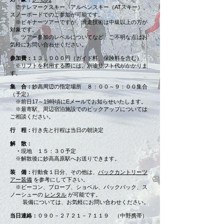
※テレマークスキー、アルペンスキー（ATスキー）、
スノーボードでのご参加が可能です。​
※ビギナーツアーですが、滑走技術は中級以上の方が
対象です。
ツアー参加のレベルについてなど、ご不明な点はお
気軽にお問い合わせください。
参加費：
１３，０００円（ガイド料、保険料を含む）
※リフトを利用する際には、別途リフト代がかかりま
す。
集 合：
妙高周辺の指定場所 ８：００～９：００集合
（予定）
※前日17～19時頃にEメールでお知らせいたします。
​
※最寄駅、周辺宿泊施設でのピックアップについては
ご相談ください。​
行 程：
行き先と行程は当日の朝決定
解 散：
・
現地 １５：３０予定
※解散後に妙高高原駅へお送りできます。
装 備：
行動食１日分、その他は、
バックカントリーツ
アー装備
を参考にして下さい。
※ビーコン、プローブ、ショベル、バックパック、ス
ノーシューの
レンタル
が可能です。
装備については、お気軽にお問い合わせください。
当日連絡：
０９０－２７２１－７１１９ （中野携帯）