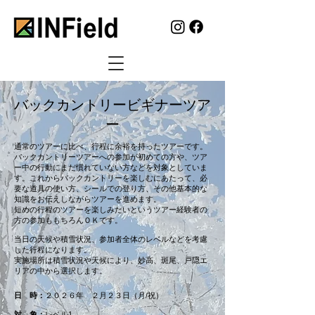
​バックカントリービギナーツア
ー
通常のツアーに比べ、行程に余裕を持ったツアーです。
バックカントリーツアーへの参加が初めての方や、ツア
ー中の行動にまだ慣れていない方などを対象としていま
す。これからバックカントリーを楽しむにあたって、必
要な道具の使い方、シールでの登り方、その他基本的な
知識をお伝えしながらツアーを進めます。
短めの行程のツアーを楽しみたいというツアー経験者の
方の参加ももちろんＯＫです。
当日の天候や積雪状況、参加者全体のレベルなどを考慮
した行程になります。
​実施場所は積雪状況や天候により、妙高、斑尾、戸隠エ
リアの中から選択します。​
日 時：
２０２６年 ２月２３日（月/祝）
対 象：
レベル1