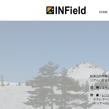
HOME
​妙高山の外
ツアー。行き
日 時：
２０
対 象：
レベ
※テレマー
​ ※ツアー