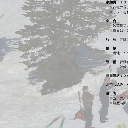
参加費：
１３
※行程の長いル
※リフトを利
集 合：
・妙高周辺の
※前日17～
行 程：
詳細
解 散：
・
現地 １
装 備：
行動
装備につい
当日連絡：
０
お申し込み：
備 考：
※当日の天
※解散時間は