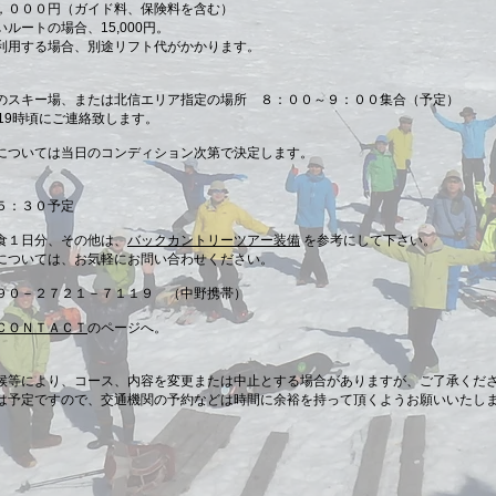
，０００円（ガイド料、保険料を含む）
ートの場合、15,000円。
用する場合、別途リフト代がかかります。
スキー場、または北信エリア指定の場所 ８：００～９：００集合（予定）
19時頃にご連絡致します。
については当日のコンディション次第で決定します。
５：３０予定
食１日分、その他は、
バックカントリーツアー装備
を参考にして下さい。
ては、お気軽にお問い合わせください。
９０－２７２１－７１１９ （中野携帯）
ＣＯＮＴＡＣＴ
のページへ。
候等により、コース、内容を変更または中止とする場合がありますが、ご了承くだ
予定ですので、交通機関の予約などは時間に余裕を持って頂くようお願いいたし