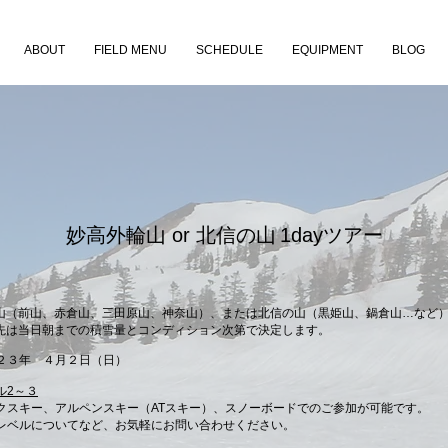
ABOUT
FIELD MENU
SCHEDULE
EQUIPMENT
BLOG
妙高外輪山 or 北信の山
1dayツアー
輪山（前山、赤倉山、三田原山、神奈山）、または北信の山（黒姫山、鍋倉山…など）へ
先は当日朝までの積雪量とコンディション次第で決定します。
２３年 ４月２日（日）
ル2～３
クスキー、アルペンスキー（ATスキー）、スノーボードでのご参加が可能です。
のレベルについてなど、お気軽にお問い合わせください。