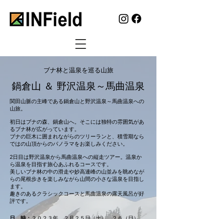
​ブナ林と温泉を巡る山旅
鍋倉山 ＆ 野沢温泉～馬曲温泉
関田山脈の主峰である鍋倉山と野沢温泉～馬曲温泉への
山旅。
初日はブナの森、鍋倉山へ。そこには独特の雰囲気があ
るブナ林が広がっています。
ブナの巨木に囲まれながらのツリーランと、積雪期なら
ではの山頂からのパノラマをお楽しみください。
2日目は野沢温泉から馬曲温泉への縦走ツアー。温泉か
ら温泉を目指す旅心あふれるコースです。
美しいブナ林の中の滑走や妙高連峰の山並みを眺めなが
らの尾根歩きを楽しみながら山間の小さな温泉を目指し
ます。
趣きのあるクラシックコースと馬曲温泉の露天風呂が好
評です。
日 時：
２０２３年 ２月２５日（土）、２６（日）