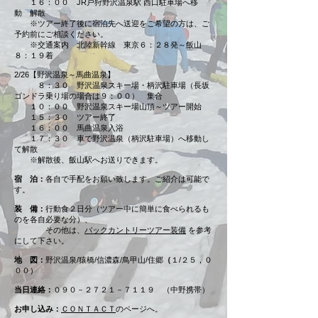
１６：００ JR戸狩野沢温泉駅 西口駐車場へ移
動 解散
※ツアー終了後に宿泊先へ送迎をご希望の方は、ご
予約前にご相談ください。
※交通案内​ 北陸新幹線 東京６：２８発～飯山
８：１９着
2/26【野沢温泉～馬曲温泉】
８：３０ 野沢温泉スキー場・柄沢駐車場（長坂
ゴンドラ乗り場の場合は９：００） 集合
１０：００ 野沢温泉スキー場山頂～ツアー開始
１５：３０ ツアー終了
１６：００ 馬曲温泉入浴
１７：３０ 車で野沢温泉（柄沢駐車場）へ移動し
て解散
※解散後、飯山駅へお送りできます。
宿 泊：
各自で手配をお願い致します。ご紹介は可能で
す。
装 備：
行動食２日分（ツアー中に簡単に食べられるも
のを各自必要な分）、
その他は、
バックカントリーツアー装備
を参考
にして下さい。
地 図：
野沢温泉/猿橋/信濃森/鳥甲山/住郷
（
１/２５，０
００）
当日連絡：
０９０－２７２１－７１１９ （中野携帯）
お申し込み：
ＣＯＮＴＡＣＴ
のページへ。