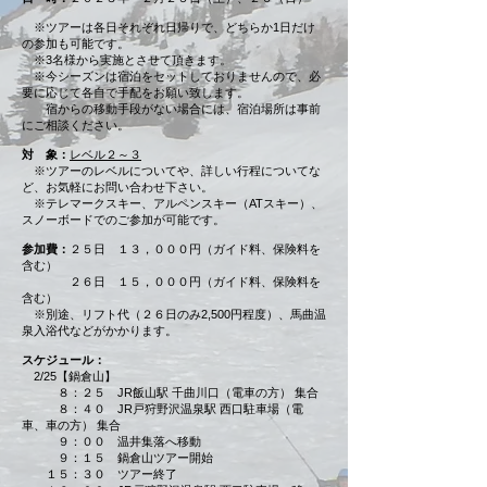
※ツアーは各日それぞれ日帰りで、どちらか1日だけ
の参加も可能です。
※3名様から実施とさせて頂きます。
※今シーズンは宿泊をセットしておりませんので、必
要に応じて各自で手配をお願い致します。
宿からの移動手段がない場合には、宿泊場所は事前
にご相談ください。
対 象：
レベル２～３
※ツアーのレベルについてや、詳しい行程についてな
ど、お気軽にお問い合わせ下さい。
※テレマークスキー、アルペンスキー（ATスキー）、
スノーボードでのご参加が可能です。
参加費：
２５日 １３，０００円（ガイド料、保険料を
含む）
２６日 １５，０００円（
ガイド料、保険料を
含む）
※別途、リフト代（２６日のみ2,500円程度）、馬曲温
泉入浴代などがかかります。​
スケジュール：
2/25【鍋倉山】
８：２５ JR飯山駅 千曲川口（電車の方） 集合
８：４０ JR戸狩野沢温泉駅 西口駐車場（電
車、車の方） 集合
９：００ 温井集落へ移動
９：１５ 鍋倉山ツアー開始
１５：３０ ツアー終了