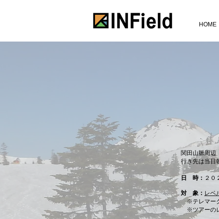
HOME
関田山脈周辺
行き先は当日
日 時：
２０
対 象：
レベル
※テレマー
​ ※ツアー