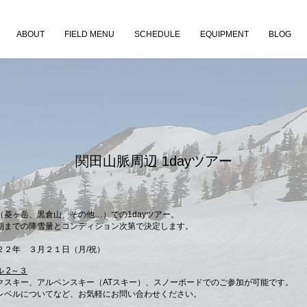
ABOUT
FIELD MENU
SCHEDULE
EQUIPMENT
BLOG
関田山脈周辺
1dayツアー
（菱ヶ岳、黒倉山、その他…）での1dayツアー。
朝までの降雪量とコンディション次第で決定します。
２２年 ３月２１日（月/祝）
 2～３
クスキー、アルペンスキー（ATスキー）、スノーボードでのご参加が可能です。
のレベルについてなど、お気軽にお問い合わせください。