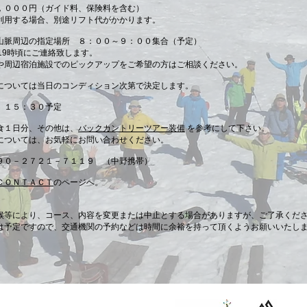
，０００円（ガイド料、保険料を含む）
用する場合、別途リフト代がかかります。
山脈周辺の指定場所 ８：００～９：００集合（予定）
19時頃にご連絡致します。
周辺宿泊施設でのピックアップをご希望の方はご相談ください。
については当日のコンディション次第で決定します。
 １５：３０予定
食１日分、その他は、
バックカントリーツアー装備
を参考にして下さい。
ては、お気軽にお問い合わせください。
９０－２７２１－７１１９ （中野携帯）
ＣＯＮＴＡＣＴ
のページへ。
候等により、コース、内容を変更または中止とする場合がありますが、ご了承くだ
予定ですので、交通機関の予約などは時間に余裕を持って頂くようお願いいたし