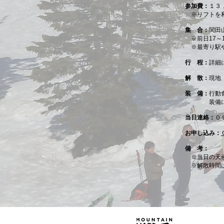
参加費：
１３
※リフトを利
集 合：
関田
※前日17～
※最寄り駅や
行 程：
詳細
解 散：
現地
装 備：
行動
装備につい
当日連絡：
０
お申し込み：
備 考：
※当日の天
※解散時間は