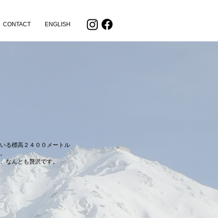
CONTACT
ENGLISH
いる標高２４００メートル
。
、なんとも贅沢です。