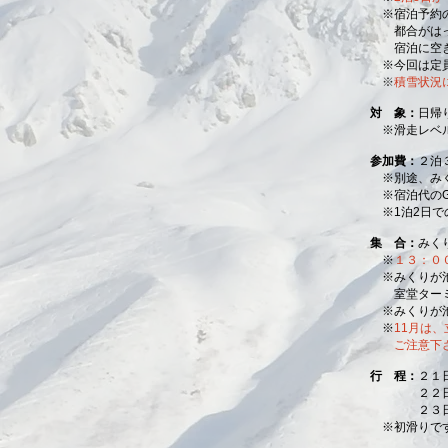
※宿泊予約
都合がはっき
宿泊に空きが
※今回は定員
※
積雪状況
対 象：
日帰
※滑走レベル
参加費：
２泊
※別途、みく
※宿泊代のG
※1泊2日で
集 合：
みく
※
１３：０
※みくりが池
室堂ターミナ
※みくりが池
※
11月は
ご注意下さい
行 程：
２１
２２日 
２３日 ８
※初滑りです