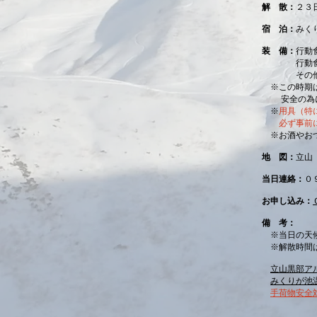
解 散：
２３
宿 泊：
みく
装 備：
行動
行動食が基
その他
※この時期は
安全の為に、
※
用具（特
必ず事前に
※お酒やおつ
地 図：
立山
当日連絡：
０
お申し込み：
備 考：
※当日の天
※解散時間は
立山黒部ア
みくりが池
​
手荷物安全