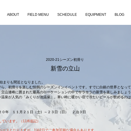
ABOUT
FIELD MENU
SCHEDULE
EQUIPMENT
BLOG
2020-21シーズン初滑り
​新雪の立山
ンの始まりも間近となりました。
がら、初滑りを楽しむ恒例のシーズンインイベントです。すでに白銀の世界となって
、立山連峰に囲まれた最高のローケーションの中でサラサラの新雪を楽しみましょう
い温泉が人気の「みくりが池温泉」。寒い時に暖かい宿で冷たいビールが飲めるのは
２０年 １１月２１日（土）～２３日（日） ２泊３日
ています。（11/6追記）
がベースとなりますが、1泊2日でご参加可能な場合もあります。