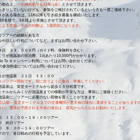
の都合上、
一次締め切りを11/6（金）
とさせて頂きます。
りしていないけども、参加をご検討されているという方も一度ご連絡下さい。
ある場合は、11/6以降も引き続き募集を継続いたします。
6名様で、3名様より実施とさせて頂きます。
による実施、
中止の判断は、
1週間前になります。
りツアーの経験がある方
や詳しい行程についてなど、まずはお問い合わせ下さい。
３日 ３３，０００円（ガイド料、保険料を含む）
りが池温泉の宿泊費、1泊あたり10,500円がかかります。
o To キャンペーン利用についてはお問い合わせください。
の参加料金についてはお問い合わせください。
りが池温泉 ２１日 １３：００
０～ツアー開始です。間に合うように集合、準備してください。
温泉は、室堂ターミナルから徒歩１５分程度です。
ルからみくりが池温泉までの移動が不安な方は、事前にご連絡ください。
温泉に、ツアーに必要のない荷物を置くことができます。
、立山駅～室堂ターミナルまでの交通機関が悪天候の場合に運休することがあります
。運休が予想される天候の場合は、扇沢からの入山をお勧めいたします。
日 １３：００～１６：００ツアー
終日ツアー
：００～１４：００ツアー
ので、各日軽めの行程を予定しています。