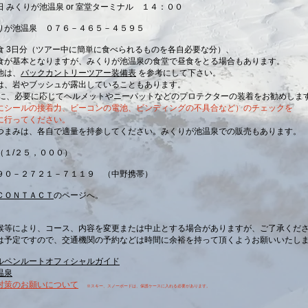
日 みくりが池温泉 or 室堂ターミナル １４：００
りが池温泉 ０７６－４６５－４５９５
食 3日分（ツアー中に簡単に食べられるものを各自必要な分）、
本となりますが、みくりが池温泉の食堂で昼食をとる場合もあります。
は、
バックカントリーツアー装備表
を参考にして下さい。
、岩やブッシュが露出していることもあります。
必要に応じてヘルメットやニーパットなどのプロテクターの装着をお勧めしま
にシールの接着力、ビーコンの電池、ビンディングの不具合など）のチェックを
行ってください。
まみは、各自で適量を持参してください。みくりが池温泉での販売もあります。
（１/２５，０００）
９０－２７２１－７１１９ （中野携帯）
ＣＯＮＴＡＣＴ
のページへ。
候等により、コース、内容を変更または中止とする場合がありますが、ご了承くだ
予定ですので、交通機関の予約などは時間に余裕を持って頂くようお願いいたし
ルペンルートオフィシャルガイド
温泉
対策のお願いについて
※スキー、スノーボードは、保護ケースに入れる必要があります。