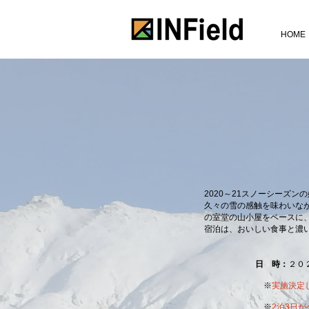
HOME
2020～21スノーシーズ
久々の雪の感触を味わいな
の室堂の山小屋をベースに
宿泊は、おいしい食事と濃
日 時：
２０
​ ※
実施決定し
※
2泊3日