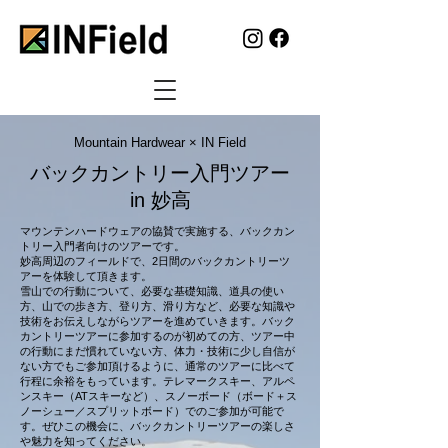
​Mountain Hardwear × IN Field
​バックカントリー入門ツアー
in 妙高
マウンテンハードウェアの協賛で実施する、バックカン
トリー入門者向けのツアーです。
妙高周辺のフィールドで、2日間のバックカントリーツ
アーを体験して頂きます。
雪山での行動について、必要な基礎知識、道具の使い
方、山での歩き方、登り方、滑り方など、必要な知識や
技術をお伝えしながらツアーを進めていきます。バック
カントリーツアーに参加するのが初めての方、ツアー中
の行動にまだ慣れていない方、体力・技術に少し自信が
ない方でもご参加頂けるように、通常のツアーに比べて
行程に余裕をもっています。テレマークスキー、アルペ
ンスキー（ATスキーなど）、スノーボード（ボード＋ス
ノーシュー／スプリットボード）でのご参加が可能で
す。ぜひこの機会に、バックカントリーツアーの楽しさ
や魅力を知ってください。