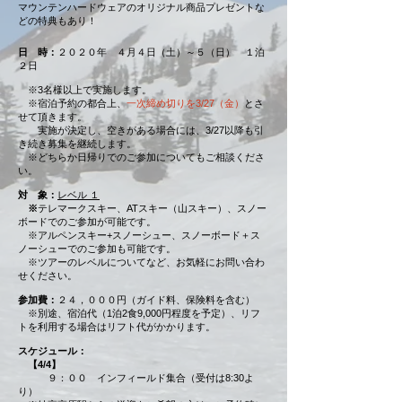
マウンテンハードウェアのオリジナル商品プレゼントな
どの特典もあり！
日 時：
２０２０年 ４月４日（土）～５（日） １泊
２日​
※3名様以上で実施します。
※宿泊予約の都合上、
一次締め切りを3/27（金）
とさ
せて頂きます。
​ 実施が決定し、空きがある場合には、3/27以降も引
き続き募集を継続します。
​ ※どちらか日帰りでのご参加についてもご相談くださ
い。
対 象：
レベル １
※
テレマークスキー、ATスキー（山スキー）、スノー
ボードでのご参加が可能です。
※アルペンスキー+スノーシュー、スノーボード＋ス
ノーシューでのご参加も可能です。
※ツアーのレベルについてなど、お気軽にお問い合わ
せください。
参加費：
２４，０００円（ガイド料、保険料を含む）
※別途、宿泊代（1泊2食9,000円程度を予定）、リフ
トを利用する場合はリフト代がかかります。
スケジュール：
【4/4】
９：００ インフィールド集合（受付は8:30よ
り）