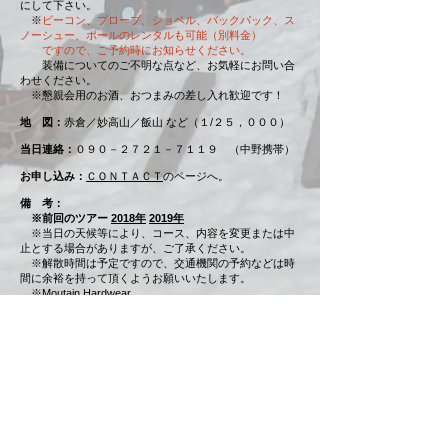
にして下さい。
※
ビーコン、プローブ、ショベル、バックパック、ス
ノーシュー、ポールのレンタルも可能（別料金）
ですので、ご予約時にお知らせください。
装備についてのご不明な点など、お気軽にお問い合
わせください。
※懇親会用のお酒、おつまみの差し入れ歓迎です！
地 図：
赤倉／妙高山／飯山
など（１/２５，０００）
当日連絡：
０９０－２７２１－７１１９ （中野携帯）
お申し込み：
ＣＯＮＴＡＣＴ
のページへ。
備 考：
​ ※前回のツアー
2018年
2019年
※当日の天候等により、コース、内容を変更または中
止とする場合がありますが、ご了承ください。
※解散時間は予定ですので、交通機関の予約などは時
間に余裕を持って頂くようお願いいたします。
※
Moutain Hardwear