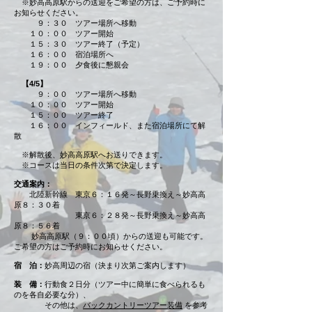
※妙高高原駅からの送迎をご希望の方は、ご予約時に
お知らせください。
９：３０ ツアー場所へ移動
１０：００ ツアー開始
１５：３０ ツアー終了（予定）
１６：００ 宿泊場所へ
１９：００ 夕食後に懇親会
【4/5】
９：００ ツアー場所へ移動
１０：００ ツアー開始
１５：００ ツアー終了
１６：００ インフィールド、また宿泊場所にて解
散
※解散後、妙高高原駅へお送りできます。
※コースは当日の条件次第で決定します。
交通案内：
北陸新幹線 東京６：１６発～長野乗換え～妙高高
原８：３０着
東京６：２８発～長野乗換え～妙高高
原８：５６着
妙高高原駅（９：００頃）からの送迎も可能です。
ご希望の方はご予約時にお知らせください。
宿 泊：
妙高周辺の宿（決まり次第ご案内します）
装 備：
行動食２日分（ツアー中に簡単に食べられるも
のを各自必要な分）、
その他は、
バックカントリーツアー装備
を参考