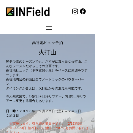
高谷池ヒュッテ泊
火打山
暖冬少雪のシーズンでも、さすがに真っ白な火打山。こ
んなシーズンだからこその企画です。
高谷池ヒュッテ（冬季避難小屋）をベースに周辺をツア
ーします。
高谷池周辺の斜面は全てノートラックのパウダーバー
ン。
タイミングが合えば、火打山からの滑走も可能です。
​※天候次第で、1泊2日＋日帰りツアー、3日間日帰りツ
アーに変更する場合もあります。
日 時：
２０２０年 ２月２２日（土）～２４（日）
２泊３日
※実施します。引き続き募集中です。​（2/19追記）
※22～23日1泊2日でのご参加についてもお問い合わせ
ください。