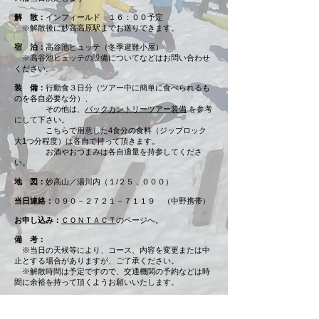
解 散：
インフィールド １６：００予定
※解散後に妙高高原駅までお送りできます。
宿 泊：
高谷池ヒュッテ（冬季避難小屋）
※高谷池ヒュッテの設備についてなどはお問い合わせ
ください。
装 備：
行動食３日分（ツアー中に簡単に食べられるも
のを各自必要な分）、
その他は、
バックカントリーツアー装備
を参考
にして下さい。
こちらで用意した4食分の食料（ジップロック
大1つ分程度）は各自で持って頂きます。
お酒やおつまみは各自適量を持参してくださ
い。
地 図：
妙高山／湯川内（１/２５，０００）
当日連絡：
０９０－２７２１－７１１９ （中野携帯）
お申し込み：
ＣＯＮＴＡＣＴ
のページへ。
備 考：
※当日の天候等により、コース、内容を変更または中
止とする場合がありますが、ご了承ください。
※解散時間は予定ですので、交通機関の予約などは時
間に余裕を持って頂くようお願いいたします。