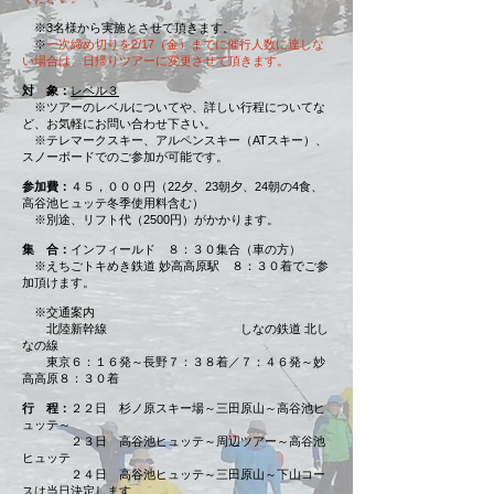
※3名様から実施とさせて頂きます。
※
一次締め切りを2/17（金）までに催行人数に達しな
い場合は、日帰りツアーに変更させて頂きます。
対 象：
レベル３
※ツアーのレベルについてや、詳しい行程についてな
ど、お気軽にお問い合わせ下さい。
※テレマークスキー、アルペンスキー（ATスキー）、
スノーボードでのご参加が可能です。
参加費：
４５，０００円（22夕、23朝夕、24朝の4食、
高谷池ヒュッテ冬季使用料含む）
※別途、リフト代（2500円）がかかります。
集 合：
インフィールド ８：３０集合（車の方）
※えちごトキめき鉄道
妙高高原駅
８：３０着でご参
加頂けます。
※交通案内
北陸新幹線 しなの鉄道 北し
なの線
東京６：１６発～長野７：３８着／７：４６発～妙
高高原８：３０着
行 程：
２２日 杉ノ原スキー場～三田原山～高谷池ヒ
ュッテ～
２３日 高谷池ヒュッテ～周辺ツアー～高谷池
ヒュッテ
２４日 高谷池ヒュッテ～三田原山～下山コー
スは当日決定します