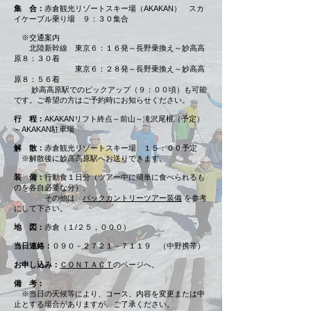
集 合：
赤倉観光リゾートスキー場（AKAKAN） スカ
イケーブル乗り場 ９：３０集合
※交通案内
北陸新幹線 東京６：１６発～長野乗換え～妙高高
原８：３０着
東京６：２８発～長野乗換え～妙高高
原８：５６着
妙高高原駅でのピックアップ（９：００頃）も可能
です。ご希望の方はご予約時にお知らせください。
行 程：
AKAKANリフト終点～前山～滝沢尾根（予定）
～AKAKAN駐車場
解 散：
赤倉観光リゾートスキー場 １５：００予定
※解散後に妙高高原駅へお送りできます。
装 備：
行動食１日分（ツアー中に簡単に食べられるも
のを各自必要な分）、
その他は、
バックカントリーツアー装備
を参考
にして下さい。
地 図：
赤倉（１/２５，０００）
当日連絡：
０９０－２７２１－７１１９ （中野携帯）
お申し込み：
ＣＯＮＴＡＣＴ
のページへ。
備 考：
※当日の天候等により、コース、内容を変更または中
止とする場合がありますが、ご了承ください。