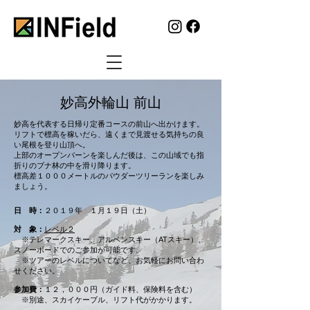
妙高外輪山 ​前山
​妙高を代表する日帰り定番コースの前山へ出かけます。
リフトで標高を稼いだら、遠くまで見渡せる気持ちの良
い尾根を登り山頂へ。
上部のオープンバーンを楽しんだ後は、この山域でも指
折りのブナ林の中を滑り降ります。
標高差１０００メートルのパウダーツリーランを楽しみ
ましょう。
日 時：
２０１９年 １月１９日（土）
対 象：
レベル２
※テレマークスキー、アルペンスキー（ATスキー）、
スノーボードでのご参加が可能です。
※ツアーのレベルについてなど、お気軽にお問い合わ
せください。
参加費：
１２，０００円（ガイド料、保険料を含む）
※別途、スカイケーブル、リフト代がかかります。