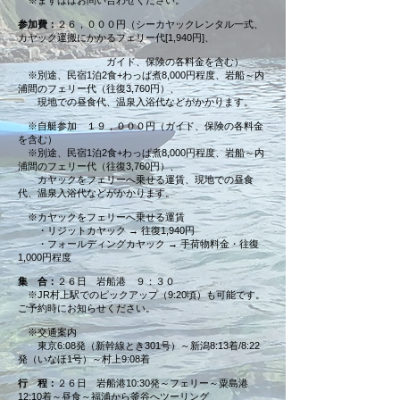
※まずははお問い合わせください。
参加費：
２６，０００円（シーカヤックレンタル一式、
カヤック運搬にかかるフェリー代[1,940円]、
ガイド、保険の各料金を含む）
※別途、民宿1泊2食+わっぱ煮8,000円程度、岩船～内
浦間のフェリー代（往復3,760円）、
現地での昼食代、温泉入浴代などがかかります。
※自艇参加 １９，０００円（ガイド、保険の各料金
を含む）
※別途、民宿1泊2食+わっぱ煮8,000円程度、岩船～内
浦間のフェリー代（往復3,760円）、
カヤックをフェリーへ乗せる運賃、現地での昼食
代、温泉入浴代などがかかります。
※カヤックをフェリーへ乗せる運賃
・リジットカヤック → 往復1,940円
・フォールディングカヤック → 手荷物料金・往復
1,000円程度
集 合：
２６日
岩船港 ９：３０
※JR村上駅でのピックアップ（9:20頃）も可能です。
ご予約時にお知らせください。
※交通案内
東京6:08発（新幹線とき301号）～新潟8:13着/8:22
発（いなほ1号）～村上9:08着
行 程：
２６日 岩船港10:30発～フェリー～粟島港
12:10着～昼食～福浦から釜谷へツーリング