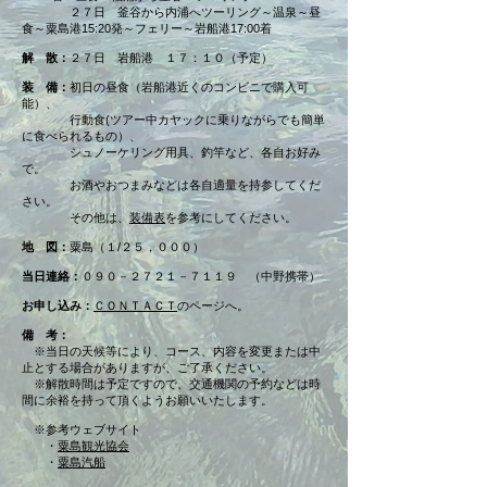
２７日 釜谷から内浦へツーリング～温泉～昼
食～粟島港15:20発～フェリー～岩船港17:00着
解 散：
２７日
岩船港 １７：１０（予定）
装 備：
初日の昼食（岩船港近くのコンビニで購入可
能）、
行動食(ツアー中カヤックに乗りながらでも簡単
に食べられるもの）、
シュノーケリング用具、釣竿など、各自お好み
で。
お酒やおつまみなどは各自適量を持参してくだ
さい。
その他は、
装備表
を参考にしてください。
地 図：
粟島（１/２５，０００）
当日連絡：
０９０－２７２１－７１１９ （中野携帯）
お申し込み：
ＣＯＮＴＡＣＴ
のページへ。
備 考：
※当日の天候等により、コース、内容を変更または中
止とする場合がありますが、ご了承ください。
※解散時間は予定ですので、交通機関の予約などは時
間に余裕を持って頂くようお願いいたします。
※参考ウェブサイト
・
粟島観光協会
​ ・
粟島汽船