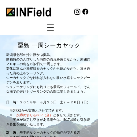
粟島 一周シーカヤック
新潟県北部の沖に浮かぶ粟島。
島独特ののんびりした時間の流れを感じながら、周囲約
２０キロの島を1泊2日で一周します。
変化に富んだ海岸線をカヤックから眺めながら、透き通
った海の上をツーリング。
シーカヤックでなければ入れない狭い水路やロックガー
デンを巡ります。
シュノーケリングにも釣りにも最高のフィールド。そん
な海での遊びもツーリングの合間に楽しみましょう。
日 時：
２０１８年 ８月２５日（土）～２６日（日）
※3名様から実施とさせて頂きます。
※
一次締め切りを8/17（金）
とさせて頂きます。
実施が決定し空きがある場合は、8/17以降も引き続
き募集を継続いたします。
対 象：
基本的なシーカヤックの操作ができる方