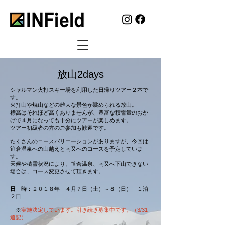
​放山2days
シャルマン火打スキー場を利用した日帰りツアー２本で
す。
火打山や焼山などの雄大な景色が眺められる放山。
標高はそれほど高くありませんが、豊富な積雪量のおか
げで４月になっても十分にツアーが楽しめます。
ツアー初級者の方のご参加も歓迎です。
たくさんのコースバリエーションがありますが、今回は
笹倉温泉への山越えと南又へのコースを予定していま
す。
天候や積雪状況により、笹倉温泉、南又へ下山できない
場合は、コース変更させて頂きます。
日 時：
２０１８年 ４月７日（土）～８（日） １泊
２日
​ ※
実施決定しています。引き続き募集中です。（3/31
追記）