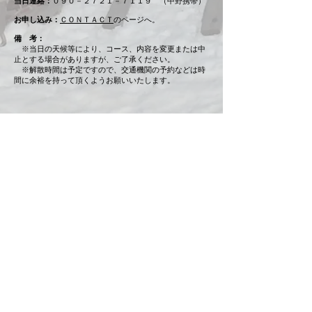
当日連絡：
０９０－２７２１－７１１９ （中野携帯）
お申し込み：
ＣＯＮＴＡＣＴ
のページへ。
備 考：
※当日の天候等により、コース、内容を変更または中
止とする場合がありますが、ご了承ください。
※解散時間は予定ですので、交通機関の予約などは時
間に余裕を持って頂くようお願いいたします。