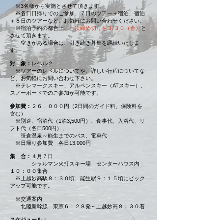
※3名様から実施とさせて頂きます。
※各日日帰りでのご参加、７日のツアー＋宿泊、宿泊
＋８日のツアーなど、お気軽にお問い合わせください。
※宿泊予約の都合上、
一次締め切りを３/３０（金）
と
させて頂きます。
空きがある場合は、引き続き募集を継続いたしま
す。
対 象：
レベル２
※ツアーのレベルについてや、詳しい行程についてな
ど、お気軽にお問い合わせ下さい。
※テレマークスキー、アルペンスキー（ATスキー）、
スノーボードでのご参加が可能です。
参加費：
２６，０００円（2日間のガイド料、保険料を
含む）
※別途、宿泊代（1泊3,500円）、食事代、入浴代、リ
フト代（各日500円）、
笹倉温泉～能生までのバス、電車代
​ ※日帰り参加費 各日13,000円
集 合：
４月７日
シャルマン火打スキー場 センターハウス内
１０：００集合
※上越妙高駅８：３０頃、能生駅９：１５頃にピック
アップ可能です。
※交通案内​
北陸新幹線 東京６：２８発～上越妙高８：３０着
スケジュール：