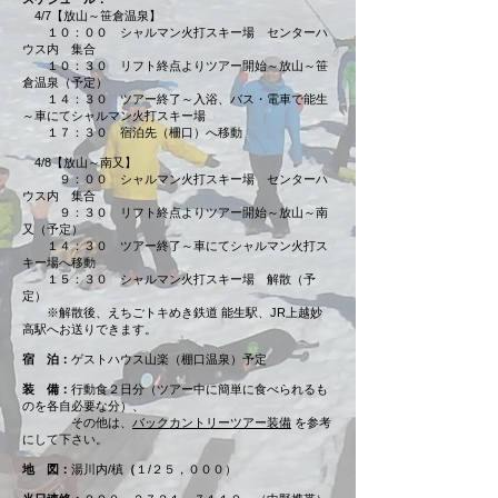
4/7【放山～笹倉温泉】
１０：００ シャルマン火打スキー場 センターハ
ウス内 集合
１０：３０ リフト終点よりツアー開始～放山～笹
倉温泉（予定）
１４：３０ ツアー終了～入浴、バス・電車で能生
～車にてシャルマン火打スキー場
１７：３０ 宿泊先（柵口）へ移動
4/8【放山～南又】
９：００ シャルマン火打スキー場 センターハ
ウス内 集合
９：３０ リフト終点よりツアー開始～放山～南
又（予定）
１４：３０ ツアー終了～車にてシャルマン火打ス
キー場へ移動
１５：３０ シャルマン火打スキー場 解散（予
定）
※解散後、えちごトキめき鉄道 能生駅、JR上越妙
高駅へお送りできます。
宿 泊：
ゲストハウス山楽（棚口温泉）予定
装 備：
行動食２日分（ツアー中に簡単に食べられるも
のを各自必要な分）、
その他は、
バックカントリーツアー装備
を参考
にして下さい。
地 図：
湯川内/槙
（
１/２５，０００）