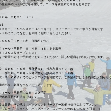
楽しみたいというツアー経験者の方の参加ももちろんＯＫです！
加者全体のレベルなどを考慮して、コースを変更する場合もあります。
１８年 ３月３１日（土）
ル1
クスキー、アルペンスキー（ATスキー）、スノーボードでのご参加が可能です。
のレベルについてなど、お気軽にお問い合わせください。
，０００円（ガイド料、保険料を含む）
フィールド事務所 ８：４５ （８：５５出発）
：３０よりオープンします。
ご希望の方はご予約時にお知らせください。詳しい場所をお知らせ致します。
東京６：１６発～長野乗換え～妙高高原８：２９着
２８発～長野乗換え～妙高高原８：５４着
９：００頃）でのピックアップも可能です。ご希望の方はご予約時にお知らせ
周辺の良い斜面をつないでツアーします。
フィールド事務所 １５：３０予定
高高原駅へお送りできます。
食１日分、その他は、
バックカントリーツアー装備
を参考にして下さい。
プローブ、ショベル、バックパック、スノーシューの
レンタル
が可能です。