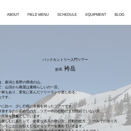
ABOUT
FIELD MENU
SCHEDULE
EQUIPMENT
BLOG
バックカントリー入門ツアー
袴岳
妙高
は、新潟と長野の県境の山。
で、山頂から眺望は素晴らしいの一言。
ナ林もあり、変化に富んだツリーランが楽しめる、
山です。
ーに比べ、少し行程に余裕を持ったツアーです。
参加するのが初めての方、ツアー中の行動にまだ慣れていない方、
い方等を対象としています。
を楽しむにあたって、必要な道具の使い方、行動の仕方、シールでの登り方、
イントごとにお伝えしながらツアーを進めていきます。