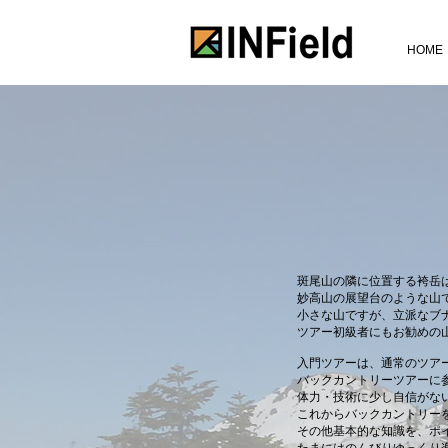
HOME
斑尾山の隣に位置する袴岳
妙高山の展望台のような山
小さな山ですが、立派なブ
ツアー初級者にもお勧めの
入門ツアーは、通常のツア
バックカントリーツアーに
体力・技術に少し自信がな
これからバックカントリー
その他基本的な知識を、ポ