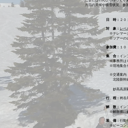
たまにはのんびりゆっくり
当日の天候や積雪状況、参
日 時：
２０
対 象：
レベ
※テレマー
​ ※ツアー
参加費：
１０
集 合：
イン
※事務所は８
※現地集合を
※交通案内
北陸新幹線 
東京６：
妙高高原駅（
行 程：
袴岳
解 散：
イン
※解散後に妙
装 備：
行動
※ビーコン、