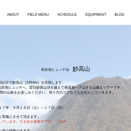
ABOUT
FIELD MENU
SCHEDULE
EQUIPMENT
BLOG
妙高
山
高谷池ヒュッテ泊
泊2日で妙高山（2454m）を目指します。
高谷池ヒュッテへ。翌日妙高山頂を越えて燕温泉へ下山する山越えツアーです。
日間の山旅をお楽しみください。登り方のコツなどもお伝えしていきます。
１７年 ９月１６日（土）～１７日（日）
実施とさせて頂きます。
しています。引き続き募集中です。（7/14）
り登山経験のある方