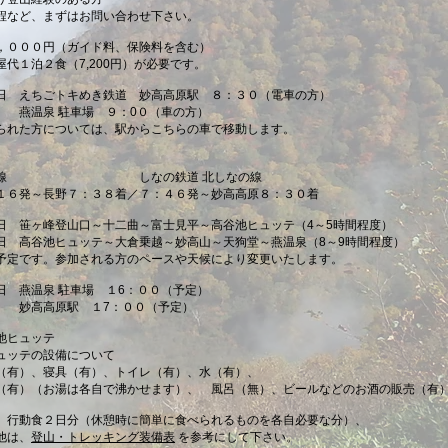
など、まずはお問い合わせ下さい。
，０００円（ガイド料、保険料を含む）
代１泊２食（7,200円）が必要です。
日
えちごトキめき鉄道
妙高高原駅 ８：３０（電車の方）
駐車場 ９：0０（車の方）
れた方については、駅からこちらの車で移動します。
新幹線 しなの鉄道 北しなの線
発～長野７：３８着／７：４６発～妙高高原８：３０着
日 笹ヶ峰登山口～十二曲～富士見平～高谷池ヒュッテ（4～5時間程度）
谷池ヒュッテ～大倉乗越～妙高山～天狗堂～燕温泉（8～9時間程度）
定です。参加される方のペースや天候により変更いたします。
日
燕温泉 駐車場
１6：００（予定）
駅 １7：００（予定）
池ヒュッテ
ッテの設備について
有）、寝具（有）、トイレ（有）、水（有）、
）（お湯は各自で沸かせます）、 風呂（無）、ビールなどのお酒の販売（有
、行動食２日分（休憩時に簡単に食べられるものを各自必要な分）、
は、
登山・トレッキング装備表
を参考にして下さい。