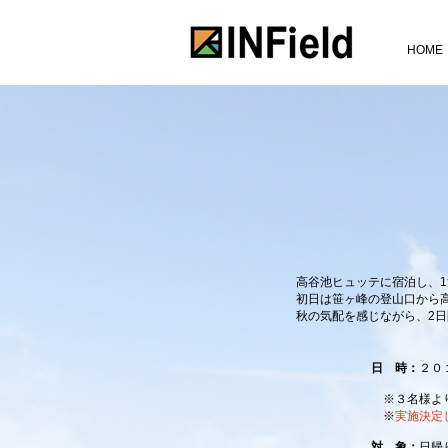
HOME
高谷池ヒュッテに宿泊し、1
初日は笹ヶ峰の登山口から
秋の気配を感じながら、2
日 時：
２０
※３名様より
※
実施決定
対 象：
日帰