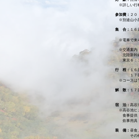
※詳しい行程
参加費：
２０
※別途山小屋
集 合：
１６
燕温泉 
※電車で来ら
※交通案内
北陸
東京６：１６
行 程：
１６
１７日 高
※コースは予
解 散：
１７
妙高高原
宿 泊：
高谷
※高谷池ヒュ
食事提供（
炊事用具（有
装 備：
昼食
その他