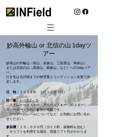
妙高外輪山 or 北信の山
1dayツ
アー
​妙高山の外輪山（前山、赤倉山、三田原山、神奈山）、
または北信の山（黒姫山、鍋倉山…など）への1dayツア
ー。
行き先は当日朝までの積雪量とコンディション次第で決
定します。
日 時：
２０２４年 ３月１０日（日）
対 象：
レベル2～３
※テレマークスキー、アルペンスキー（ATスキー）、
スノーボードでのご参加が可能です。
​ ※ツアーのレベルについてなど、お気軽にお問い合わ
せください。
参加費：
１３，０００円（ガイド料、保険料を含む）
※リフトを利用する場合、別途リフト代がかかりま
す。