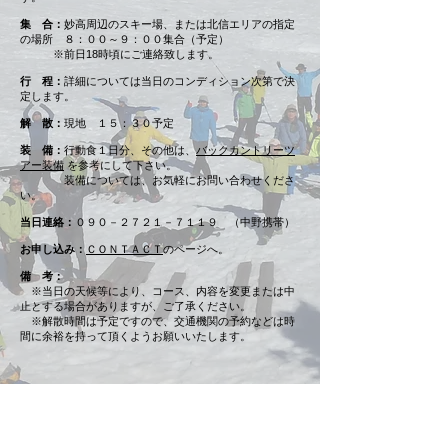
集 合：
妙高周辺のスキー場、または北信エリアの指定
の場所 ８：００～９：００集合（予定）
※前日18時頃にご連絡致します。
行 程：
詳細については当日のコンディション次第で決
定します。
解 散：
現地 １５：３０予定
装 備：
行動食１日分、その他は、
バックカントリーツ
アー装備
を参考にして下さい。
装備については、お気軽にお問い合わせくださ
い。
当日連絡：
０９０－２７２１－７１１９ （中野携帯）
お申し込み：
ＣＯＮＴＡＣＴ
のページへ。
備 考：
※当日の天候等により、コース、内容を変更または中
止とする場合がありますが、ご了承ください。
※解散時間は予定ですので、交通機関の予約などは時
間に余裕を持って頂くようお願いいたします。